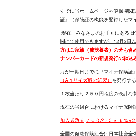
すでに当ホームページや健保機関誌
証』（保険証の機能を登録したマ
現在、みなさまのお手元にある旧
関にて使用できますが、12月2日
方はご家族（被扶養者）の分も含
ナンバーカードの新規発行の駆込
万が一期日までに『マイナ保険証
（A４サイズ版の紙製）
を発行す
１枚当たり２５０円程度の余計な
現在の当組合におけるマイナ保険証
加入者数６,７００名×２３.５％
全国の健康保険組合は日本社会全