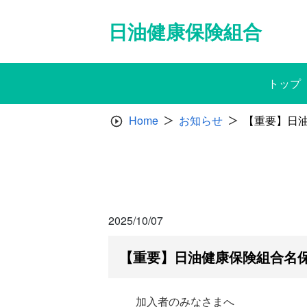
Skip
to
日油健康保険組合
content
トップ
Home
お知らせ
【重要】日
2025/10/07
【重要】日油健康保険組合名
加入者のみなさまへ