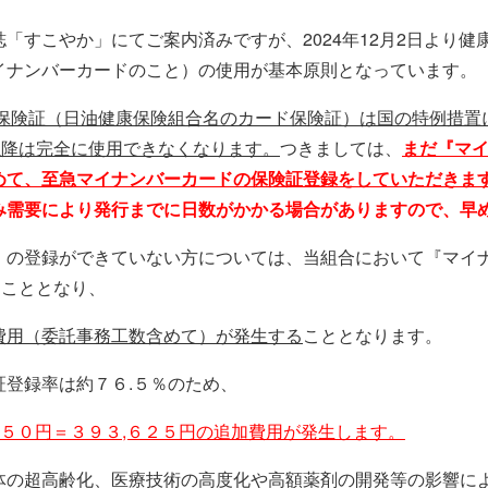
「すこやか」にてご案内済みですが、2024年12月2日より
イナンバーカードのこと）の使用が基本原則となっています。
保険証（日油健康保険組合名のカード保険証）は国の特例措置に
以降は完全に使用できなくなります。
つきましては、
まだ『マ
めて、至急マイナンバーカードの保険証登録をしていただきま
み需要により発行までに日数がかかる場合がありますので、早
』の登録ができていない方については、当組合において『マイ
ることとなり、
費用（委託事務工数含めて）が発生する
こととなります。
登録率は約７６.５％のため、
×２５０円＝３９３,６２５円の追加費用が発生します。
体の超高齢化、医療技術の高度化や高額薬剤の開発等の影響に